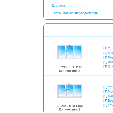
Доставка
Способ получения уведомлений
[?]
Уст
[?]
Мос
[?]
Под
[?]
Вод
[?]
Отк
Ш: 2350 x В: 1100
Количество: 2
[?]
Уст
[?]
Мос
[?]
Под
[?]
Вод
[?]
Отк
Ш: 2450 x В: 1450
Количество: 1