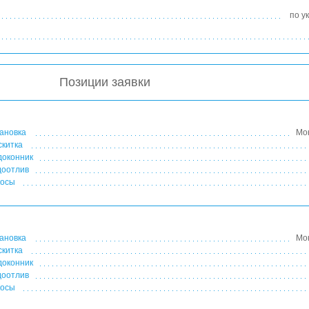
по у
Позиции заявки
ановка
Мо
китка
оконник
оотлив
осы
ановка
Мо
китка
оконник
оотлив
осы