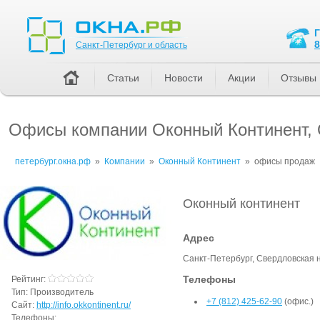
Санкт-Петербург и область
8
Санкт-Петербург и область
Статьи
Новости
Акции
Отзывы
Офисы компании Оконный Континент
петербург.окна.рф
»
Компании
»
Оконный Континент
»
офисы продаж
Оконный континент
Адрес
Санкт-Петербург, Свердловская на
Телефоны
Рейтинг:
Тип:
Производитель
+7 (812) 425-62-90
(офис.)
Сайт:
http://info.okkontinent.ru/
Телефоны: