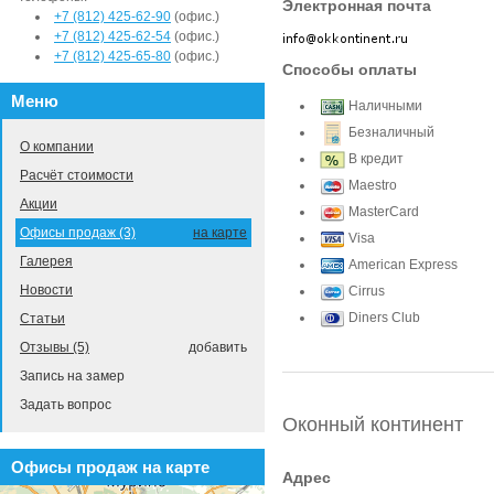
Электронная почта
+7 (812) 425-62-90
(офис.)
+7 (812) 425-62-54
(офис.)
+7 (812) 425-65-80
(офис.)
Способы оплаты
Меню
Наличными
Безналичный
О компании
В кредит
Расчёт стоимости
Maestro
Акции
MasterCard
Офисы продаж (3)
на карте
Visa
Галерея
American Express
Новости
Cirrus
Diners Club
Статьи
Отзывы (5)
добавить
Запись на замер
Задать вопрос
Оконный континент
Офисы продаж на карте
Адрес