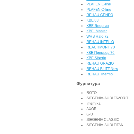
PLAFEN E-line
PLAFEN C-line
REHAU GENEO
KBE 88
KBE Энергия
KBE_Master
WHS Halo 72
REHAU INTELIO
REACHMONT 70
КВЕ Премьер 76
KBE Siberia
REHAU GRAZIO
REHAU BLITZ New
REHAU Thermo
Фурнитура
ROTO
SIEGENIA-AUBI FAVORIT
Internika
AXOR
G-U
SIEGENIA CLASSIC
SIEGENIA-AUBI TITAN