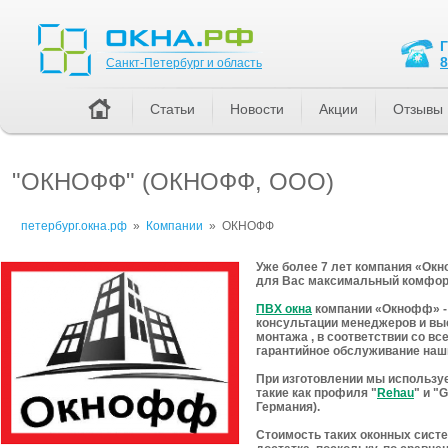
Санкт-Петербург и область
8
Санкт-Петербург и область
Статьи
Новости
Акции
Отзывы
"ОКНОФФ" (ОКНОФФ, ООО)
петербург.окна.рф
»
Компании
»
ОКНОФФ
Уже более 7 лет компания «Ок
для Вас максимальный комфорт
ПВХ окна
компании «Окнофф» - 
консультации менеджеров и выс
монтажа , в соответствии со в
гарантийное обслуживание наши
При изготовлении мы использу
такие как профиля "
Rehau
" и "
Германия).
Стоимость таких оконных сист