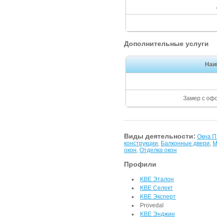
Дополнительные услуги
Наи
Замер с оф
Виды деятельности:
Окна 
конструкции
,
Балконные двери
,
М
окон
,
Отделка окон
Профили
KBE Эталон
KBE Селект
KBE Эксперт
Provedal
KBE Энджин