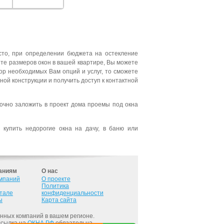
сто, при определении бюджета на остекление
те размеров окон в вашей квартире, Вы можете
ор необходимых Вам опций и услуг, то сможете
ой конструкции и получить доступ к контактной
точно заложить в проект дома проемы под окна
купить недорогие окна на дачу, в баню или
аниям
О нас
омпаний
О проекте
Политика
ртале
конфиденциальности
ы
Карта сайта
онных компаний в вашем регионе.
ссылка на
ОКНА.РФ
обязательна.