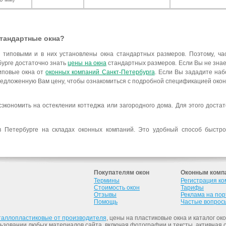
стандартные окна?
 типовыми и в них установлены окна стандартных размеров. Поэтому, ча
бурге достаточно знать
цены на окна
стандартных размеров. Если Вы не знае
типовые окна от
оконных компаний Санкт-Петербурга
. Если Вы зададите наб
предложенную Вам цену, чтобы ознакомиться с подробной спецификацией оконн
экономить на остеклении коттеджа или загородного дома. Для этого доста
 Петербурге на складах оконных компаний. Это удобный способ быстро 
Покупателям окон
Оконным комп
Термины
Регистрация к
Стоимость окон
Тарифы
Отзывы
Реклама на по
Помощь
Частые вопрос
таллопластиковые от производителя
, цены на пластиковые окна и каталог ок
льзовании любых материалов сайта, включая фотографии и тексты, активная 