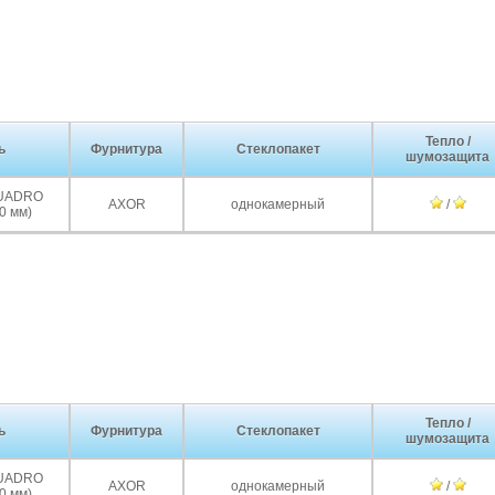
Тепло /
ь
Фурнитура
Стеклопакет
шумозащита
QUADRO
AXOR
однокамерный
/
0 мм)
Тепло /
ь
Фурнитура
Стеклопакет
шумозащита
QUADRO
AXOR
однокамерный
/
0 мм)