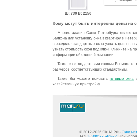
Ш: 730 В: 2150
Кому могут быть интересны цены на 
Многие здания Санкт-Петербурга являются
балкона или установку окна в квартиру в Петер
в разделе стандартные окна узнать цены на 
узнать стоимость окон под ключ. Кликните на 
информации об оконной компании.
Также со стандартными окнами Вы можете с
размеров, соответствующих стандартным.
Также Вы можете поискать
готовые окна
в
хозяйственную пристройку.
© 2012-2026 ОКНА.РФ -
Окна ме
Тел.:
8(800)775-62-72
. При испо